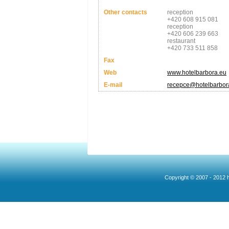
Other contacts
reception
+420 608 915 081
reception
+420 606 239 663
restaurant
+420 733 511 858
Fax
Web
www.hotelbarbora.eu
E-mail
recepce@hotelbarbor
Copyright © 2007 - 2012 