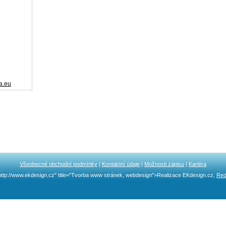
a.eu
Všeobecné obchodní podmínky
|
Kontaktní údaje
|
Možnosti zápisu
|
Kariéra
http://www.ekdesign.cz" title="Tvorba www stránek, webdesign">Realizace EKdesign.cz,
Red
Ncllw 브랜드
スーパーコピーブランド
iphone ケース ブランド