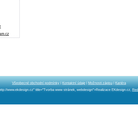
z
am.cz
Všeobecné obchodní podmínky
|
Kontaktní údaje
|
Možnosti zápisu
|
Kariéra
http://www.ekdesign.cz" title="Tvorba www stránek, webdesign">Realizace EKdesign.cz,
Red
Ncllw 브랜드
スーパーコピーブランド
iphone ケース ブランド