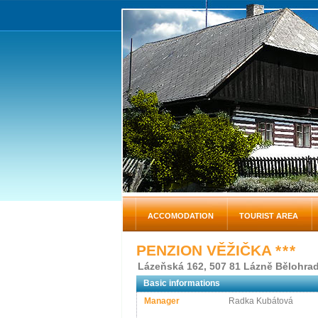
ACCOMODATION
TOURIST AREA
PENZION VĚŽIČKA
* * *
Lázeňská 162, 507 81 Lázně Bělohra
Basic informations
Manager
Radka Kubátová