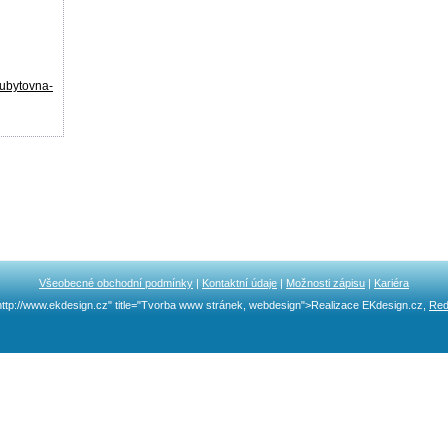
ubytovna-
Všeobecné obchodní podmínky
|
Kontaktní údaje
|
Možnosti zápisu
|
Kariéra
http://www.ekdesign.cz" title="Tvorba www stránek, webdesign">Realizace EKdesign.cz,
Red
Ncllw 브랜드
スーパーコピーブランド
iphone ケース ブランド