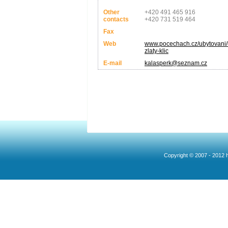
Other
+420 491 465 916
contacts
+420 731 519 464
Fax
Web
www.pocechach.cz/ubytovani/
zlaty-klic
E-mail
kalasperk@seznam.cz
Copyright © 2007 - 2012 